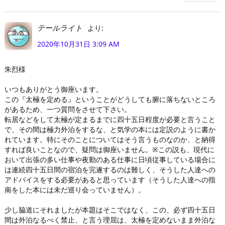
より:
テールライト
2020年10月31日 3:09 AM
朱烈様
いつもありがとう御座います。
この『太極を定める』ということがどうしても腑に落ちないところ
があるため、一つ質問をさせて下さい。
転居などをして太極が定まるまでに四十五日程度が必要と言うこと
で、その間は極力外泊をするな、と気学の本には定説のように書か
れています。特にそのことについてはそう言うものなのか、と納得
すれば良いことなので、疑問は御座いません。※この説も、現代に
おいて出張の多い仕事や夜勤のある仕事に日頃従事している場合に
は連続四十五日間の宿泊を完遂するのは難しく、そうした人達への
アドバイスをする必要があると思っています（そうした人達への指
南をした本には未だ巡り会っていません）。
少し脇道にそれましたが本題はそこではなく、この、必ず四十五日
間は外泊なるべく禁止、と言う理屈は、太極を定めないまま外泊な