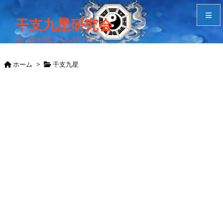
干支九星研究会
占い師朱烈による占いサイト
メニュ
ホーム
>
干支九星
サイド
Home
検索