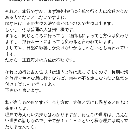
それと、旅行ですが、まず海外旅行に今船で行く人は余程お金が
ある人でないとしないですよね。
船ならば、正距方位図法で書かれた地図で方位は出ます。
しかし、今は普通の人は飛行機です。
すると、同じところに行っても、経由地によっても方位は変わり
ますし、飛行ルートによっても変わると言われています。
ましてや、日盤の影響しか受けないかもしれないとも言われてい
ます。
だから、正直海外の方位は不明です。
それと旅行と吉方位取りは違うと私は思ってますので、長期の海
外旅行で色々な所に行くならば、精神が不安定にならない様気を
付けて楽しんで行って来て
下さいと言います。
私が言うもの何ですが、余り方位、方位と気にし過ぎると何も出
来ませんよ。
理屈で考えたい気持ちはわかりますが、何せこの世界は、見えな
い世界の話しなので、全てが１＋１＝２という様な理屈は成り立
たちませんから。