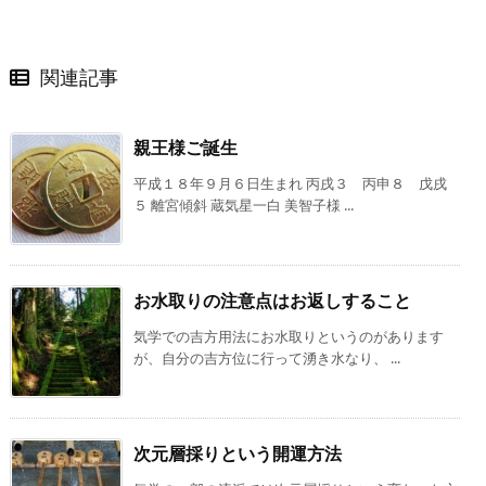
関連記事
親王様ご誕生
平成１８年９月６日生まれ 丙戌３ 丙申８ 戊戌
５ 離宮傾斜 蔵気星一白 美智子様 ...
お水取りの注意点はお返しすること
気学での吉方用法にお水取りというのがあります
が、自分の吉方位に行って湧き水なり、 ...
次元層採りという開運方法