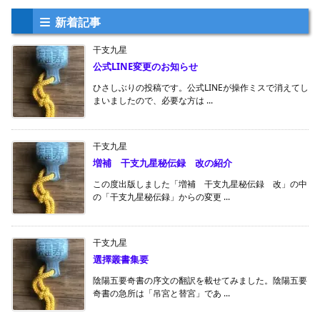
新着記事
干支九星
公式LINE変更のお知らせ
ひさしぶりの投稿です。公式LINEが操作ミスで消えてし
まいましたので、必要な方は ...
干支九星
増補 干支九星秘伝録 改の紹介
この度出版しました「増補 干支九星秘伝録 改」の中
の「干支九星秘伝録」からの変更 ...
干支九星
選擇叢書集要
陰陽五要奇書の序文の翻訳を載せてみました。陰陽五要
奇書の急所は「吊宮と替宮」であ ...