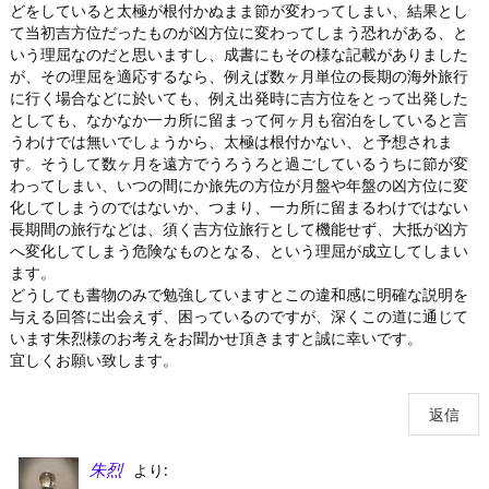
どをしていると太極が根付かぬまま節が変わってしまい、結果とし
て当初吉方位だったものが凶方位に変わってしまう恐れがある、と
いう理屈なのだと思いますし、成書にもその様な記載がありました
が、その理屈を適応するなら、例えば数ヶ月単位の長期の海外旅行
に行く場合などに於いても、例え出発時に吉方位をとって出発した
としても、なかなか一カ所に留まって何ヶ月も宿泊をしていると言
うわけでは無いでしょうから、太極は根付かない、と予想されま
す。そうして数ヶ月を遠方でうろうろと過ごしているうちに節が変
わってしまい、いつの間にか旅先の方位が月盤や年盤の凶方位に変
化してしまうのではないか、つまり、一カ所に留まるわけではない
長期間の旅行などは、須く吉方位旅行として機能せず、大抵が凶方
へ変化してしまう危険なものとなる、という理屈が成立してしまい
ます。
どうしても書物のみで勉強していますとこの違和感に明確な説明を
与える回答に出会えず、困っているのですが、深くこの道に通じて
います朱烈様のお考えをお聞かせ頂きますと誠に幸いです。
宜しくお願い致します。
返信
より:
朱烈