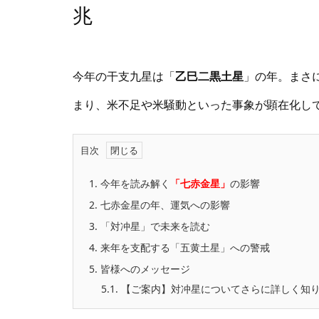
兆
今年の干支九星は「
乙巳二黒土星
」の年。まさ
まり、米不足や米騒動といった事象が顕在化し
目次
1.
今年を読み解く
「七赤金星」
の影響
2.
七赤金星の年、運気への影響
3.
「対冲星」で未来を読む
4.
来年を支配する「五黄土星」への警戒
5.
皆様へのメッセージ
5.1.
【ご案内】対冲星についてさらに詳しく知