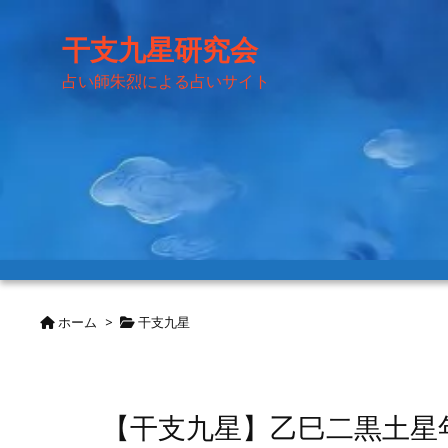
干支九星研究会
占い師朱烈による占いサイト
ホーム
>
干支九星
【干支九星】乙巳二黒土星