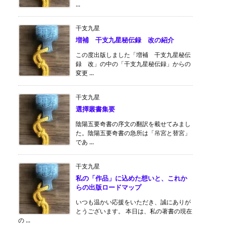
...
干支九星
増補 干支九星秘伝録 改の紹介
この度出版しました「増補 干支九星秘伝
録 改」の中の「干支九星秘伝録」からの
変更 ...
干支九星
選擇叢書集要
陰陽五要奇書の序文の翻訳を載せてみまし
た。陰陽五要奇書の急所は「吊宮と替宮」
であ ...
干支九星
私の「作品」に込めた想いと、これか
らの出版ロードマップ
いつも温かい応援をいただき、誠にありが
とうございます。 本日は、私の著書の現在
の ...