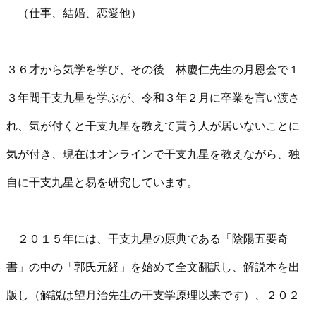
（仕事、結婚、恋愛他）
３６才から気学を学び、その後 林慶仁先生の月恩会で１
３年間干支九星を学ぶが、令和３年２月に卒業を言い渡さ
れ、気が付くと干支九星を教えて貰う人が居いないことに
気が付き、現在はオンラインで干支九星を教えながら、独
自に干支九星と易を研究しています。
２０１５年には、干支九星の原典である「陰陽五要奇
書」の中の「郭氏元経」を始めて全文翻訳し、解説本を出
版し（解説は望月治先生の干支学原理以来です）、２０２