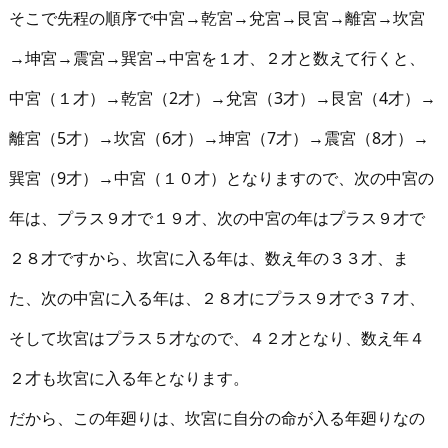
そこで先程の順序で中宮→乾宮→兌宮→艮宮→離宮→坎宮
→坤宮→震宮→巽宮→中宮を１才、２才と数えて行くと、
中宮（１才）→乾宮（2才）→兌宮（3才）→艮宮（4才）→
離宮（5才）→坎宮（6才）→坤宮（7才）→震宮（8才）→
巽宮（9才）→中宮（１０才）となりますので、次の中宮の
年は、プラス９才で１９才、次の中宮の年はプラス９才で
２８才ですから、坎宮に入る年は、数え年の３３才、ま
た、次の中宮に入る年は、２８才にプラス９才で３７才、
そして坎宮はプラス５才なので、４２才となり、数え年４
２才も坎宮に入る年となります。
だから、この年廻りは、坎宮に自分の命が入る年廻りなの