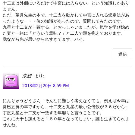
十二支は外側にいるだけで中宮には入らない、という知識しかあり
ません。
ただ、望月先生の本で、十二支を動かして中宮に入れる鑑定法があ
ったような・・・位の知識があったので、質問してみたのです。
九星と十二支が一致する、とおっしゃいましたが、気学を学び始め
た妻と一緒に「どういう意味？」と二人で頭を抱えております。
我ながら先が思いやられすぎてます、ハイ。
返信
より:
朱烈
2013年2月20日 8:59 PM
にんりゅうどうさん そんなに難しく考えなくても、例えば今年は
癸巳五黄の年ですから、十二支と九星の最小公倍数が３６だから、
丁度九星と十二支が一致する年廻りと言うことです。
これに天干も加えると１８０年となってしまい、誰も生きてられま
せんね。