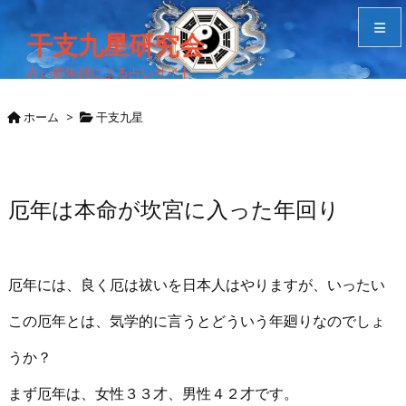
干支九星研究会
占い師朱烈による占いサイト
メニュ
ホーム
>
干支九星
サイド
Home
厄年は本命が坎宮に入った年回り
検索
厄年には、良く厄は祓いを日本人はやりますが、いったい
この厄年とは、気学的に言うとどういう年廻りなのでしょ
うか？
まず厄年は、女性３３才、男性４２才です。