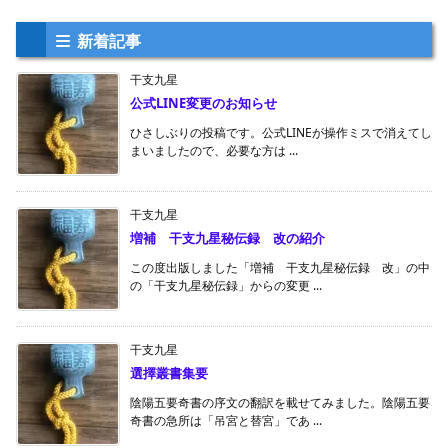
新着記事
干支九星
公式LINE変更のお知らせ
ひさしぶりの投稿です。公式LINEが操作ミスで消えてし
まいましたので、必要な方は ...
干支九星
増補 干支九星秘伝録 改の紹介
この度出版しました「増補 干支九星秘伝録 改」の中
の「干支九星秘伝録」からの変更 ...
干支九星
選擇叢書集要
陰陽五要奇書の序文の翻訳を載せてみました。陰陽五要
奇書の急所は「吊宮と替宮」であ ...