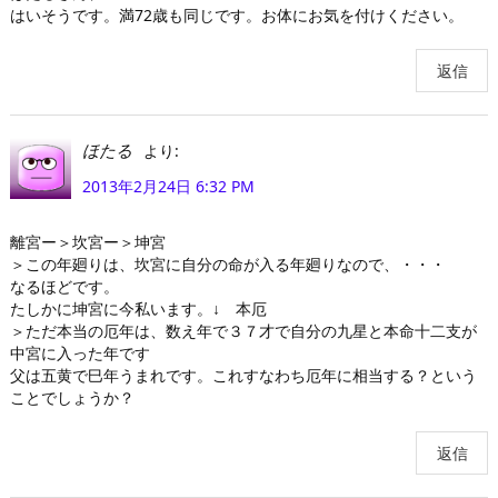
はいそうです。満72歳も同じです。お体にお気を付けください。
返信
より:
ほたる
2013年2月24日 6:32 PM
離宮ー＞坎宮ー＞坤宮
＞この年廻りは、坎宮に自分の命が入る年廻りなので、・・・
なるほどです。
たしかに坤宮に今私います。↓ 本厄
＞ただ本当の厄年は、数え年で３７才で自分の九星と本命十二支が
中宮に入った年です
父は五黄で巳年うまれです。これすなわち厄年に相当する？という
ことでしょうか？
返信