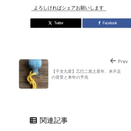
よろしければシェアお願いします
Twitter
Facebook
Prev
【干支九星】乙巳二黒土星年、米不足
の背景と来年の予兆
関連記事