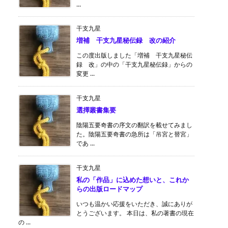
...
干支九星
増補 干支九星秘伝録 改の紹介
この度出版しました「増補 干支九星秘伝
録 改」の中の「干支九星秘伝録」からの
変更 ...
干支九星
選擇叢書集要
陰陽五要奇書の序文の翻訳を載せてみまし
た。陰陽五要奇書の急所は「吊宮と替宮」
であ ...
干支九星
私の「作品」に込めた想いと、これか
らの出版ロードマップ
いつも温かい応援をいただき、誠にありが
とうございます。 本日は、私の著書の現在
の ...