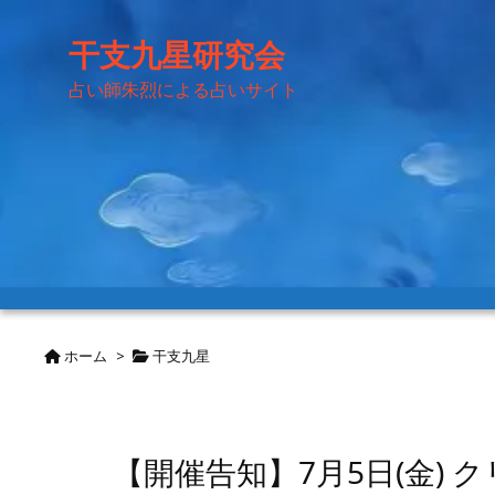
干支九星研究会
占い師朱烈による占いサイト
ホーム
>
干支九星
【開催告知】7月5日(金)