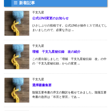
新着記事
干支九星
公式LINE変更のお知らせ
ひさしぶりの投稿です。公式LINEが操作ミスで消えてし
まいましたので、必要な方は ...
干支九星
増補 干支九星秘伝録 改の紹介
この度出版しました「増補 干支九星秘伝録 改」の中
の「干支九星秘伝録」からの変更 ...
干支九星
選擇叢書集要
陰陽五要奇書の序文の翻訳を載せてみました。陰陽五要
奇書の急所は「吊宮と替宮」であ ...