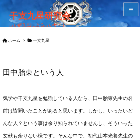
干支九星研究会
占い師朱烈による占いサイト
メニュ
ホーム
>
干支九星
サイド
Home
田中胎東という人
検索
気学や干支九星を勉強している人なら、田中胎東先生の名
前は皆聞いたことがあると思います。しかし、いったいど
んな人？という事は余り知られていませんし、そういった
文献も余りない様です。そんな中で、初代山本光養先生の