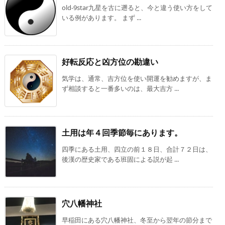
old-9star九星を古に遡ると、今と違う使い方をして
いる例があります。 まず ...
好転反応と凶方位の勘違い
気学は、通常、吉方位を使い開運を勧めますが、ま
ず相談すると一番多いのは、最大吉方 ...
土用は年４回季節毎にあります。
四季にある土用、四立の前１８日、合計７２日は、
後漢の歴史家である班固による説が起 ...
穴八幡神社
早稲田にある穴八幡神社、冬至から翌年の節分まで