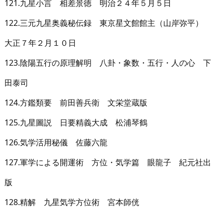
121.九星小言 相差景徳 明治２４年５月５日
122.三元九星奥義秘伝録 東京星文館館主（山岸弥平）
大正７年２月１０日
123.陰陽五行の原理解明 八卦・象数・五行・人の心 下
田泰司
124.方鑑類要 前田善兵衛 文栄堂蔵版
125.九星圖説 日要精義大成 松浦琴鶴
126.気学活用秘儀 佐藤六龍
127.軍学による開運術 方位・気学篇 眼龍子 紀元社出
版
128.精解 九星気学方位術 宮本師侊