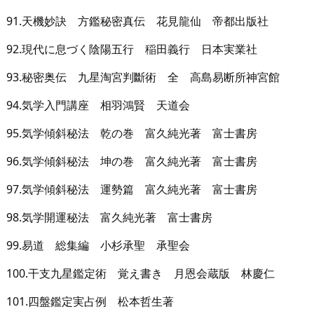
91.天機妙訣 方鑑秘密真伝 花見龍仙 帝都出版社
92.現代に息づく陰陽五行 稲田義行 日本実業社
93.秘密奥伝 九星淘宮判斷術 全 高島易断所神宮館
94.気学入門講座 相羽鴻賢 天道会
95.気学傾斜秘法 乾の巻 富久純光著 富士書房
96.気学傾斜秘法 坤の巻 富久純光著 富士書房
97.気学傾斜秘法 運勢篇 富久純光著 富士書房
98.気学開運秘法 富久純光著 富士書房
99.易道 総集編 小杉承聖 承聖会
100.干支九星鑑定術 覚え書き 月恩会蔵版 林慶仁
101.四盤鑑定実占例 松本哲生著