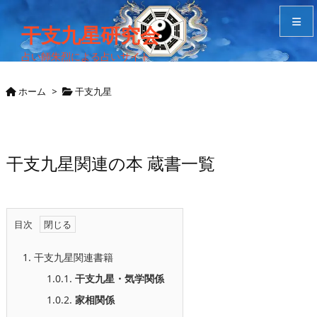
干支九星研究会
占い師朱烈による占いサイト
メニュ
ホーム
>
干支九星
サイド
Home
干支九星関連の本 蔵書一覧
検索
目次
1.
干支九星関連書籍
1.0.1.
干支九星・気学関係
1.0.2.
家相関係