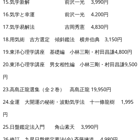
15.気学新解 前沢一光 3,990円
16.気学と幸運 前沢一光 4.200円
17.気学易解法 吉岡秀憲 4,830円
18.用気術 吉方選定 傾斜鑑法 横井伯典 3,150円
19.東洋心理学講座 基礎編 小林三剛・村田昌謙4,800円
20.東洋心理学講座 男女相性編 小林三剛・村田昌謙9,500
円
23.高島正龍選集（全２巻） 高島正龍 19,950円
24.金運 大開運の秘術・波動気学法 十一條龍樹 1,995
円
25.日盤鑑定法入門 角山素天 3,990円
26.修訂 九星日盤鑑定要法(全) 斉藤擁道 4,980円