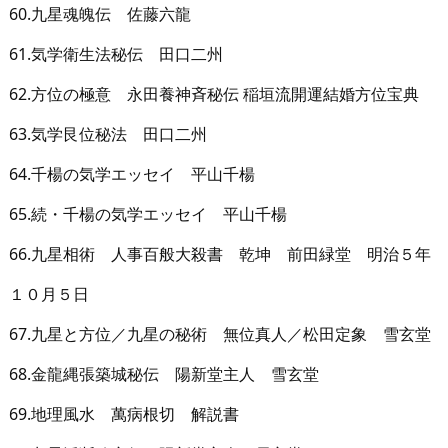
60.九星魂魄伝 佐藤六龍
61.気学衛生法秘伝 田口二州
62.方位の極意 永田養神斉秘伝 稲垣流開運結婚方位宝典
63.気学艮位秘法 田口二州
64.千楊の気学エッセイ 平山千楊
65.続・千楊の気学エッセイ 平山千楊
66.九星相術 人事百般大殺書 乾坤 前田緑堂 明治５年
１０月５日
67.九星と方位／九星の秘術 無位真人／松田定象 雪玄堂
68.金龍縄張築城秘伝 陽新堂主人 雪玄堂
69.地理風水 萬病根切 解説書