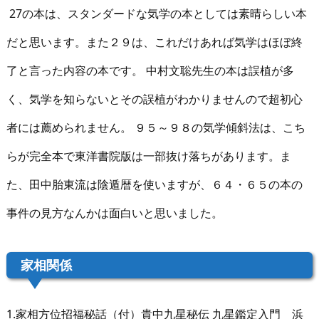
27の本は、スタンダードな気学の本としては素晴らしい本
だと思います。また２９は、これだけあれば気学はほぼ終
了と言った内容の本です。 中村文聡先生の本は誤植が多
く、気学を知らないとその誤植がわかりませんので超初心
者には薦められません。 ９５～９８の気学傾斜法は、こち
らが完全本で東洋書院版は一部抜け落ちがあります。ま
た、田中胎東流は陰遁暦を使いますが、６４・６５の本の
事件の見方なんかは面白いと思いました。
家相関係
1.家相方位招福秘話（付）貴中九星秘伝 九星鑑定入門 浜