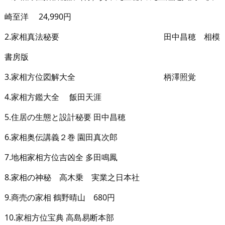
崎至洋 24,990円
2.家相真法秘要 田中昌穂 相模
書房版
3.家相方位図解大全 柄澤照覚
4.家相方鑑大全 飯田天涯
5.住居の生態と設計秘要 田中昌穂
6.家相奥伝講義２巻 園田真次郎
7.地相家相方位吉凶全 多田鳴鳳
8.家相の神秘 高木乗 実業之日本社
9.商売の家相 鶴野晴山 680円
10.家相方位宝典 高島易断本部