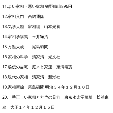
11.よい家相・悪い家相 鶴野晴山896円
12.家相入門 西納通隆
13.気学大鑑 家相編 山本光養
14.家相学講義 玉井顕治
15.方鑑大成 尾島碩聞
16.家相の科学 清家清 光文社
17.秘伝の吉宅 庭木と家運 定清泰憲
18.現代の家相 清家清 新潮社
19.家相新編 尾島碩聞 明治３４年１２月１０日
20.一番正しい家相と方位の見方 東京永楽堂蔵版 松浦東
皐 大正１４年１２月１５日