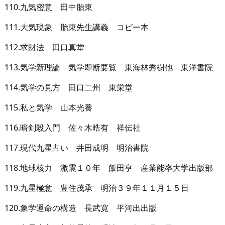
110.九気密意 田中胎東
111.大気現象 胎東先生講義 コピー本
112.求財法 田口真堂
113.気学新理論 気学即断要覧 東海林秀樹他 東洋書院
114.気学の見方 田口二州 東栄堂
115.私と気学 山本光養
116.暗剣殺入門 佐々木晧有 祥伝社
117.現代九星占い 井田成明 明治書院
118.地球核力 激震１０年 飯田亨 産業能率大学出版部
119.九星極意 豊住茂承 明治３９年１１月１５日
120.象学運命の構造 長武寛 平河出出版