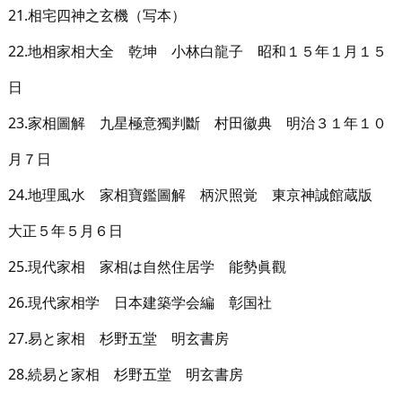
21.相宅四神之玄機（写本）
22.地相家相大全 乾坤 小林白龍子 昭和１５年１月１５
日
23.家相圖解 九星極意獨判斷 村田徽典 明治３１年１０
月７日
24.地理風水 家相寶鑑圖解 柄沢照覚 東京神誠館蔵版
大正５年５月６日
25.現代家相 家相は自然住居学 能勢眞觀
26.現代家相学 日本建築学会編 彰国社
27.易と家相 杉野五堂 明玄書房
28.続易と家相 杉野五堂 明玄書房