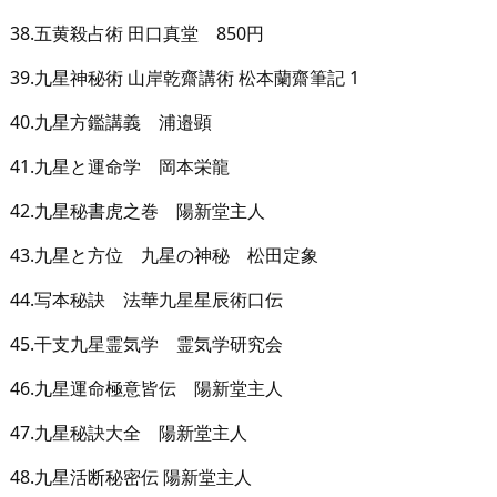
38.五黄殺占術 田口真堂 850円
39.九星神秘術 山岸乾齋講術 松本蘭齋筆記 1
40.九星方鑑講義 浦邉顕
41.九星と運命学 岡本栄龍
42.九星秘書虎之巻 陽新堂主人
43.九星と方位 九星の神秘 松田定象
44.写本秘訣 法華九星星辰術口伝
45.干支九星霊気学 霊気学研究会
46.九星運命極意皆伝 陽新堂主人
47.九星秘訣大全 陽新堂主人
48.九星活断秘密伝 陽新堂主人