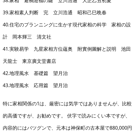
38.家相 避禍迎福の鍵 立川浩通 大正乙丑初夏
39.家相素人判断 完 立川浩通 昭和己巳晩春
40.住宅のプランニングに生かす現代家相の科学 家相の設
計 岡本輝三 清文社
41.実験易学 九星家相方位蘊奥 附實例圖解と説明 池田
天龍士 東京廣文堂書店
42.地理風水 基礎篇 望月治
43.地理風水 応用篇 望月治
特に家相関係の1は、厳密には気学ではありませんが、比較
的高価ですが、お勧めです。 伏字で読みにくい本ですが、
内容的にはバツグンで、元本は神保町の古本屋で880,000円