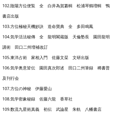
102.陰陽方位便覧 全 白井為賀纂輯 松浦琴鶴増輯 鴨
書店出版
103.方位極秘天機妙訣 造命寶典 全 多田鳴鳳
104.気学活法秘傳 全 龍明閣蔵版 天倫塾長 園田龍明
講術 田口二州増補改訂
105.東洋占術 家相入門 佐藤文栞 文研出版
106.気学奥意皆伝 園田真次郎述 田口二州筆録 稀書普
及刊行会
107.方位の神秘 伊藤愛山
108.気学密象秘録 佐藤六龍 香草社
109.数流九星術真義 初伝 武論星 朱軌 八幡書店