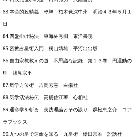
83.本命的殺精義 乾坤 柏木覚深中州 明治４３年５月１
日
84.四盤掛け秘法 東海林秀樹 東洋書院
85.密教占星術入門 桐山靖雄 平河出出版
86.自由宗教教えの道 不思議な記録 第１３巻 円運動の
理 浅見宗平
87.気学方位術 吉岡秀憲 白揚社
88.気学活法秘伝 高橋佐江著 心相社
89.運命学を斬る 実践理論とその誤り 群松恵之介 コア
ラブックス
90.九つの星で運命を知る 九星術 鎗田宗准 説話社