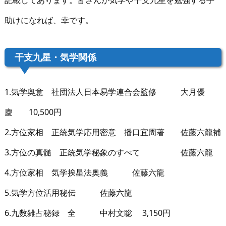
助けになれば、幸です。
干支九星・気学関係
1.気学奥意 社団法人日本易学連合会監修 大月優
慶 10,500円
2.方位家相 正統気学応用密意 播口宜周著 佐藤六龍補
3.方位の真髄 正統気学秘象のすべて 佐藤六龍
4.方位家相 気学挨星法奥義 佐藤六龍
5.気学方位活用秘伝 佐藤六龍
6.九数雑占秘録 全 中村文聡 3,150円