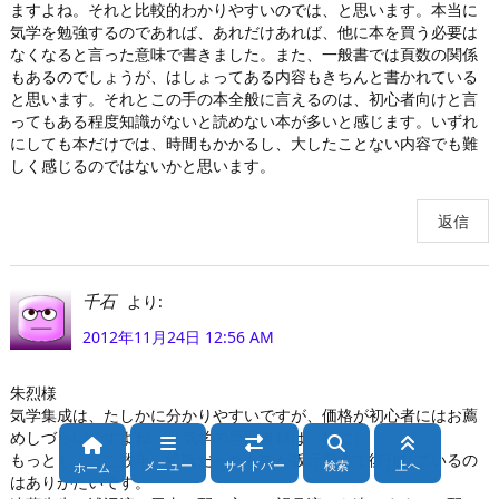
ますよね。それと比較的わかりやすいのでは、と思います。本当に
気学を勉強するのであれば、あれだけあれば、他に本を買う必要は
なくなると言った意味で書きました。また、一般書では頁数の関係
もあるのでしょうが、はしょってある内容もきちんと書かれている
と思います。それとこの手の本全般に言えるのは、初心者向けと言
ってもある程度知識がないと読めない本が多いと感じます。いずれ
にしても本だけでは、時間もかかるし、大したことない内容でも難
しく感じるのではないかと思います。
返信
より:
千石
2012年11月24日 12:56 AM
朱烈様
気学集成は、たしかに分かりやすいですが、価格が初心者にはお薦
めしづらいですよね。（気学の専門書籍は、特に）
もっとも、ここ数年、絶版だったものが版元変えて復刊しているの
メニュー
サイドバー
検索
上へ
ホーム
はありがたいです。