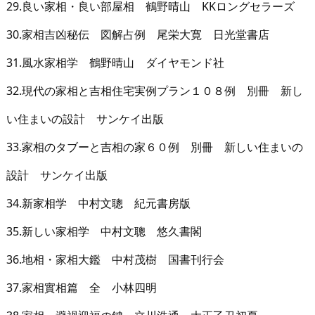
29.良い家相・良い部屋相 鶴野晴山 KKロングセラーズ
30.家相吉凶秘伝 図解占例 尾栄大寛 日光堂書店
31.風水家相学 鶴野晴山 ダイヤモンド社
32.現代の家相と吉相住宅実例プラン１０８例 別冊 新し
い住まいの設計 サンケイ出版
33.家相のタブーと吉相の家６０例 別冊 新しい住まいの
設計 サンケイ出版
34.新家相学 中村文聰 紀元書房版
35.新しい家相学 中村文聰 悠久書閣
36.地相・家相大鑑 中村茂樹 国書刊行会
37.家相實相篇 全 小林四明