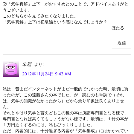
②「気学真解」上下 がおすすめとのことで、アドバイスありがと
うございます。
このどちらかを見てみたくなりました。
「気学真解」上下は初級編という感じなんでしょうか？
ほたる
返信
より:
朱烈
2012年11月24日 9:43 AM
私は、昔まだインターネットがまだ一般的でなかった時、最初に買
ったのが、この遠藤さんの本でした。が、読むのも単調で（それ
は、気学の知識がなかったから）だから余り印象は良くありませ
ん。
それとやはり気学と言えどもこの種の本は所謂専門書となる様で、
専門書となれば高くてもしょうがない様です。最初は、１冊の本が
１万円近くするのには、私もびっくりしました。
ただ、内容的には、十分過ぎる内容が「気学集成」にはかかれてい