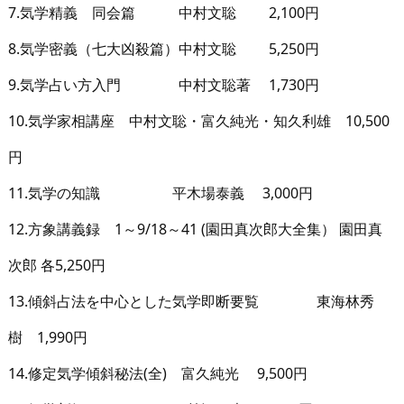
7.気学精義 同会篇 中村文聡 2,100円
8.気学密義（七大凶殺篇）中村文聡 5,250円
9.気学占い方入門 中村文聡著 1,730円
10.気学家相講座 中村文聡・富久純光・知久利雄 10,500
円
11.気学の知識 平木場泰義 3,000円
12.方象講義録 1～9/18～41 (園田真次郎大全集） 園田真
次郎 各5,250円
13.傾斜占法を中心とした気学即断要覧 東海林秀
樹 1,990円
14.修定気学傾斜秘法(全) 富久純光 9,500円