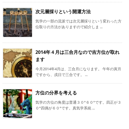
次元層採りという開運方法
気学の一部の流派では次元層採りという変わった方
位取りの方法がありますので紹介しま ...
2014年４月は三合月なので吉方位が取れ
ます
今月2014年4月は、三合月になります。 午年の寅月
ですから、戌日で三合です。 ...
方位の分界を考える
気学の方位の角度は普通３０°６０°です。四正が３
０°四偶が６０°です。真気学系統 ...