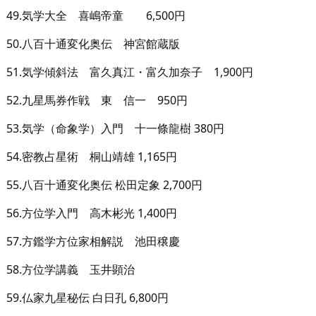
49.気学大全 喜嶋帝童 6,500円
50.八百十通変化奥伝 神宮館蔵版
51.気学傾斜法 富久真江・富久加奈子 1,900円
52.九星馬券作戦 東 信一 950円
53.気学（命象学）入門 十一條龍樹 380円
54.密教占星術 桐山靖雄 1,165円
55.八百十通変化奥伝 松田定象 2,700円
56.方位学入門 高木彬光 1,400円
57.方鑑学方位家相解説 池田穣慶
58.方位学講義 玉井顕治
59.仏家九星秘伝 白日孔 6,800円