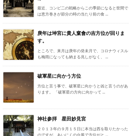
最近、コンビ二の戦略からこの季節になると世間で
は恵方巻きが節分の時の当たり前の食 ...
庚年は坤宮に貴人窠會の吉方位が回りま
す。
ところで、来月は庚年の癸未月で、コロナウィスル
も梅雨になっても納まる兆しがなく、 ...
破軍星に向かう方位
方位と言う事で、破軍星に向かうと凶と言うのがあ
ります。 「破軍星の方向に向かって ...
神社参拝 星田妙見宮
２０１３年の９月１５日に本当は西を取りたかった
のですが、あいにくの台風で方位がと ...