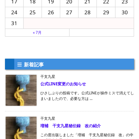
17
18
19
20
21
22
23
24
25
26
27
28
29
30
31
« 7月
新着記事
干支九星
公式LINE変更のお知らせ
ひさしぶりの投稿です。公式LINEが操作ミスで消えてし
まいましたので、必要な方は ...
干支九星
増補 干支九星秘伝録 改の紹介
この度出版しました「増補 干支九星秘伝録 改」の中