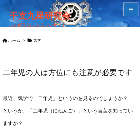
干支九星研究会
占い師朱烈による占いサイト
メニュ
ホーム
>
気学
サイド
Home
二年児の人は方位にも注意が必要です
検索
最近、気学で「二年児」というのを見るのでしょうか？
というか、「二年児（にねんご）」という言葉を知ってい
ますか？