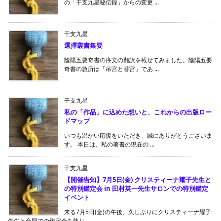
の「干支九星秘伝録」からの変更 ...
干支九星
選擇叢書集要
陰陽五要奇書の序文の翻訳を載せてみました。陰陽五要
奇書の急所は「吊宮と替宮」であ ...
干支九星
私の「作品」に込めた想いと、これからの出版ロー
ドマップ
いつも温かい応援をいただき、誠にありがとうございま
す。 本日は、私の著書の現在の ...
干支九星
【開催告知】7月5日(金) クリスティーナ耀子先生と
の特別鑑定会 in 田村英一先生サロンでの特別鑑定
イベント
来る7月5日(金)の午後、久しぶりにクリスティーナ耀子
先生と合同での鑑定会を執り ...