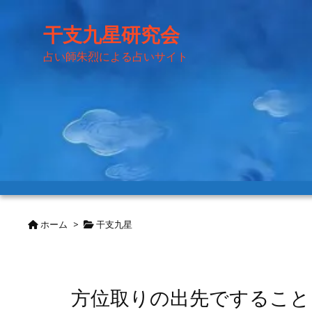
干支九星研究会
占い師朱烈による占いサイト
ホーム
>
干支九星
方位取りの出先ですること