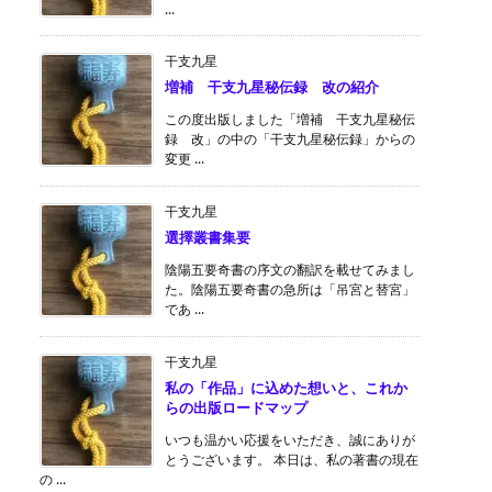
...
干支九星
増補 干支九星秘伝録 改の紹介
この度出版しました「増補 干支九星秘伝
録 改」の中の「干支九星秘伝録」からの
変更 ...
干支九星
選擇叢書集要
陰陽五要奇書の序文の翻訳を載せてみまし
た。陰陽五要奇書の急所は「吊宮と替宮」
であ ...
干支九星
私の「作品」に込めた想いと、これか
らの出版ロードマップ
いつも温かい応援をいただき、誠にありが
とうございます。 本日は、私の著書の現在
の ...