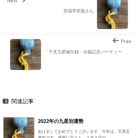
Next
笑福亭笑瓶さん
Prev
「干支九星秘伝録」出版記念パーティー
関連記事
2022年の九星別運勢
あけましておめでとうございます。今年は、壬寅五
黄年です。厳密に言うと、２月４日の ...