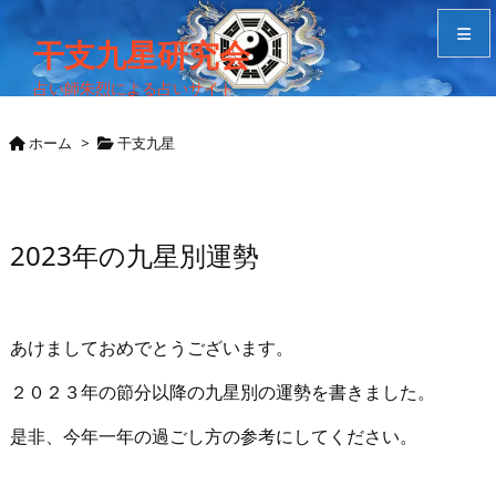
干支九星研究会
占い師朱烈による占いサイト
メニュ
ホーム
>
干支九星
サイド
Home
2023年の九星別運勢
検索
あけましておめでとうございます。
２０２３年の節分以降の九星別の運勢を書きました。
是非、今年一年の過ごし方の参考にしてください。