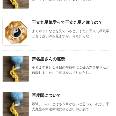
干支九星気学って干支九星と違うの？
よくネットなどを見ていると、またに干支九星気学
と言う占い師を見ますが、何も知らな ...
芦名星さんの運勢
令和２年９月１４日の午前中に女優の芦名星さんが
自殺しました。ご冥福をお祈りいたし ...
再度閏について
最近、このことはもう書かないと思っていたが、干
支九星を中途半端にやる占い師が裏で ...