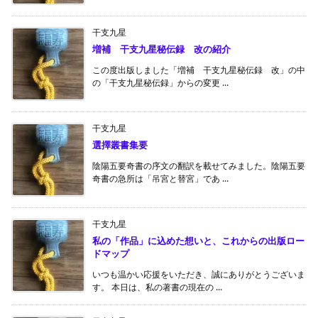
干支九星
増補 干支九星秘伝録 改の紹介
この度出版しました「増補 干支九星秘伝録 改」の中
の「干支九星秘伝録」からの変更 ...
干支九星
選擇叢書集要
陰陽五要奇書の序文の翻訳を載せてみました。陰陽五要
奇書の急所は「吊宮と替宮」であ ...
干支九星
私の「作品」に込めた想いと、これからの出版ロー
ドマップ
いつも温かい応援をいただき、誠にありがとうございま
す。 本日は、私の著書の現在の ...