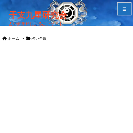
干支九星研究会
占い師朱烈による占いサイト
メニュ
ホーム
>
占い全般
サイド
Home
検索