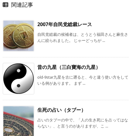
関連記事
2007年自民党総裁レース
自民党総裁の候補者は、とうとう福田さんと麻生さ
んに絞られました。 じゃーどっちが ...
昔の九星（三白寶海の九星）
old-9star九星を古に遡ると、今と違う使い方をして
いる例があります。 まず ...
生死の占い（タブー）
占いのタブーの中で、「人の生き死にを占ってはな
らない」、と言うのがありますが、こ ...