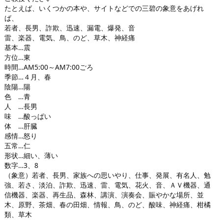
たとえば、いくつかの本や、サイトなどでの三碧の象意をあげれ
ば、
若者、長男、詐欺、迅速、漏電、爆発、音
雷、楽器、電気、鳥、のど、草木、神経痛
基本…震
方位…東
時間…AM5:00～AM7:00ごろ
季節…４月、春
陰陽…陽
色 …青
人 …長男
味 …酸っぱい
体 …肝臓
感情…怒り
五常…仁
形状…細い、薄い
数字…3、8
（象意）若者、長男、家族への思いやり、仕事、発展、有名人、勉
強、若さ、淡泊、詐欺、迅速、雷、電気、花火、音、ＡＶ機器、通
信機器、楽器、再生品、森林、講演、演奏会、賑やかな場所、並
木、原野、茶畑、春の田畑、情報、鳥、のど、酸味、神経痛、柑橘
類、草木