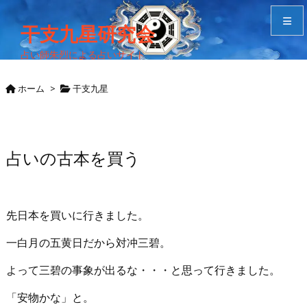
干支九星研究会
占い師朱烈による占いサイト
メニュ
ホーム
>
干支九星
サイド
Home
占いの古本を買う
検索
先日本を買いに行きました。
一白月の五黄日だから対冲三碧。
よって三碧の事象が出るな・・・と思って行きました。
「安物かな」と。