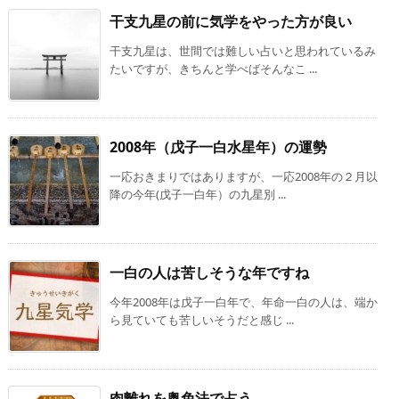
干支九星の前に気学をやった方が良い
干支九星は、世間では難しい占いと思われているみ
たいですが、きちんと学べばそんなこ ...
2008年（戊子一白水星年）の運勢
一応おきまりではありますが、一応2008年の２月以
降の今年(戊子一白年）の九星別 ...
一白の人は苦しそうな年ですね
今年2008年は戊子一白年で、年命一白の人は、端か
ら見ていても苦しいそうだと感じ ...
肉離れを奥免法で占う