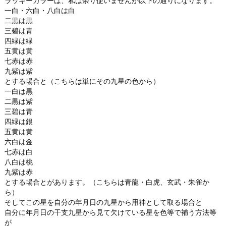
ラッキーカラーは、私は余り使いませんが以下の通りになります。
一白・六白・八白は白
二黒は黒
三碧は青
四緑は緑
五黄は黄
七赤は赤
九紫は紫
とする場合と（こちらは単にその九星の色から）
一白は黒
二黒は紫
三碧は青
四緑は銀
五黄は黄
六白は金
七赤は白
八白は桃
九紫は赤
とする場合とがあります。（こちらは青龍・白虎、玄武・朱雀か
ら）
そしてこの星を自分の年月日の九星から用神として取る場合と
自分に年月日の干支九星から見て欠けている星を色等で補う方法等
が