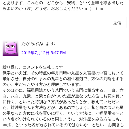
とあります、これらの、どこから、安物、という意味を導き出した
らよいのか（泣）どうぞ、おおしえくださいｍ（ ）ｍ
返信
より:
たからぶね
2015年7月12日 5:47 PM
繰り返し、コメントを失礼します
気学といえば、その時点の年月日時の九星を九宮盤の中宮において
飛泊させ、自分の生まれの九星との相生相剋で、方位の判断をする
のが、主だったやり方かと理解しています。
そのほかに、福星用法という八門でいう吉門に相当する、一白、六
白、八白、九紫、と紫と白がついた星が重なった方位にお花を買い
に行く、といった特別な？方法があったりとか、教えていただい
た、対沖星をみる方法などが、あるのでしょう。紫と白のついた星
の重なった方位に花を買いに行く、という方法に、＜福星用法＞と
いう名がつけられているのと同じように、対沖星をみる方法にも、
○○法、といった名が冠されているのではないか、と思い、お聞きし