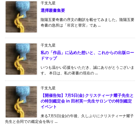
干支九星
選擇叢書集要
陰陽五要奇書の序文の翻訳を載せてみました。陰陽五要
奇書の急所は「吊宮と替宮」であ ...
干支九星
私の「作品」に込めた想いと、これからの出版ロー
ドマップ
いつも温かい応援をいただき、誠にありがとうございま
す。 本日は、私の著書の現在の ...
干支九星
【開催告知】7月5日(金) クリスティーナ耀子先生と
の特別鑑定会 in 田村英一先生サロンでの特別鑑定
イベント
来る7月5日(金)の午後、久しぶりにクリスティーナ耀子
先生と合同での鑑定会を執り ...