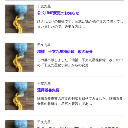
干支九星
公式LINE変更のお知らせ
ひさしぶりの投稿です。公式LINEが操作ミスで消えてし
まいましたので、必要な方は ...
干支九星
増補 干支九星秘伝録 改の紹介
この度出版しました「増補 干支九星秘伝録 改」の中
の「干支九星秘伝録」からの変更 ...
干支九星
選擇叢書集要
陰陽五要奇書の序文の翻訳を載せてみました。陰陽五要
奇書の急所は「吊宮と替宮」であ ...
干支九星