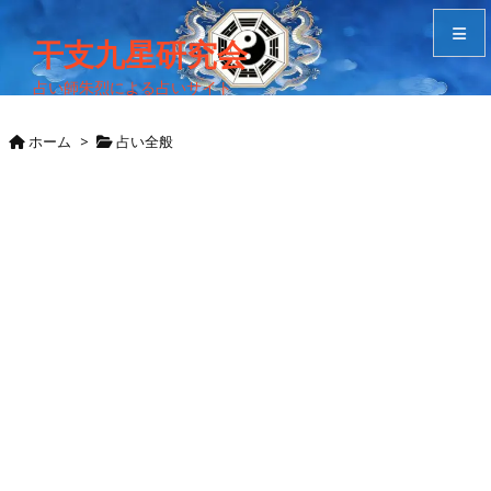
干支九星研究会
占い師朱烈による占いサイト
メニュ
ホーム
>
占い全般
サイド
Home
検索