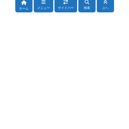
メニュー
サイドバー
検索
上へ
ホーム
カテゴリー
占い全般
(72)
干支九星
(187)