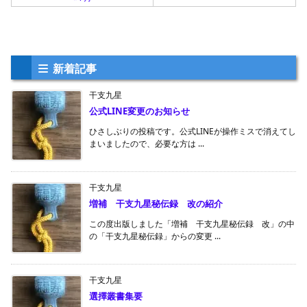
新着記事
干支九星
公式LINE変更のお知らせ
ひさしぶりの投稿です。公式LINEが操作ミスで消えてし
まいましたので、必要な方は ...
干支九星
増補 干支九星秘伝録 改の紹介
この度出版しました「増補 干支九星秘伝録 改」の中
の「干支九星秘伝録」からの変更 ...
干支九星
選擇叢書集要