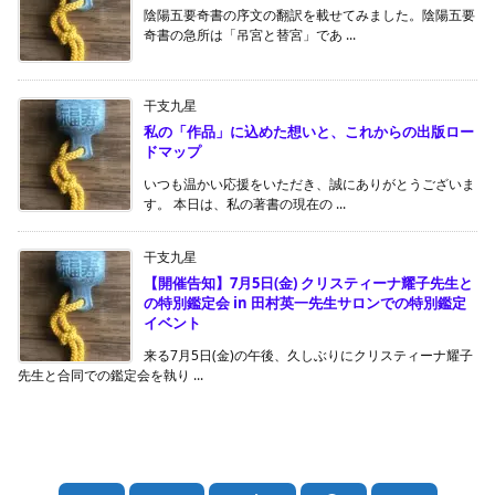
陰陽五要奇書の序文の翻訳を載せてみました。陰陽五要
奇書の急所は「吊宮と替宮」であ ...
干支九星
私の「作品」に込めた想いと、これからの出版ロー
ドマップ
いつも温かい応援をいただき、誠にありがとうございま
す。 本日は、私の著書の現在の ...
干支九星
【開催告知】7月5日(金) クリスティーナ耀子先生と
の特別鑑定会 in 田村英一先生サロンでの特別鑑定
イベント
来る7月5日(金)の午後、久しぶりにクリスティーナ耀子
先生と合同での鑑定会を執り ...