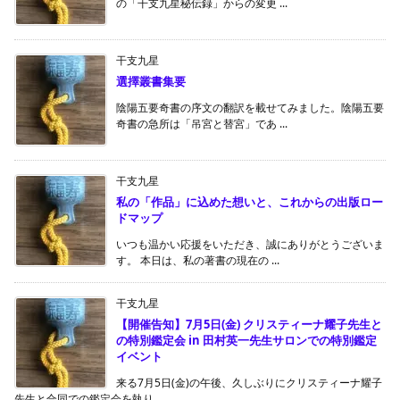
の「干支九星秘伝録」からの変更 ...
干支九星
選擇叢書集要
陰陽五要奇書の序文の翻訳を載せてみました。陰陽五要
奇書の急所は「吊宮と替宮」であ ...
干支九星
私の「作品」に込めた想いと、これからの出版ロー
ドマップ
いつも温かい応援をいただき、誠にありがとうございま
す。 本日は、私の著書の現在の ...
干支九星
【開催告知】7月5日(金) クリスティーナ耀子先生と
の特別鑑定会 in 田村英一先生サロンでの特別鑑定
イベント
来る7月5日(金)の午後、久しぶりにクリスティーナ耀子
先生と合同での鑑定会を執り ...