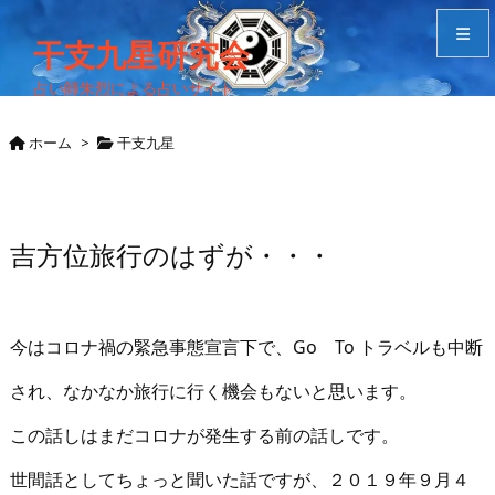
干支九星研究会
占い師朱烈による占いサイト
メニュ
ホーム
>
干支九星
サイド
Home
吉方位旅行のはずが・・・
検索
今はコロナ禍の緊急事態宣言下で、Go To トラベルも中断
され、なかなか旅行に行く機会もないと思います。
この話しはまだコロナが発生する前の話しです。
世間話としてちょっと聞いた話ですが、２０１９年９月４