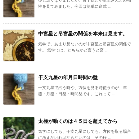
少し遅くなりましたが、眞子様と小室圭さんとの相
性を見てみました。今回は簡単に命式 ...
中宮星と吊宮星の関係を本来は見ます。
気学で、あまり見ないのが中宮星と吊宮星の関係で
す。 気学では、どちらかと言うと宮 ...
干支九星の年月日時間の盤
干支九星で占う時や、方位を見る時使うのが、年
盤・月盤・日盤・時間盤です。これって ...
太極が動くのは４５日を超えてから
気学にしても、干支九星にしても、方位を取る場合
に考えなければならないのは、その行 ...