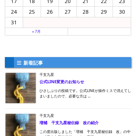
17
18
19
20
21
22
23
24
25
26
27
28
29
30
31
« 7月
新着記事
干支九星
公式LINE変更のお知らせ
ひさしぶりの投稿です。公式LINEが操作ミスで消えてし
まいましたので、必要な方は ...
干支九星
増補 干支九星秘伝録 改の紹介
この度出版しました「増補 干支九星秘伝録 改」の中