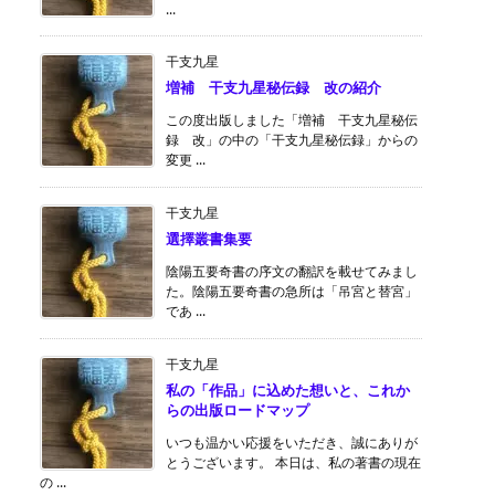
...
干支九星
増補 干支九星秘伝録 改の紹介
この度出版しました「増補 干支九星秘伝
録 改」の中の「干支九星秘伝録」からの
変更 ...
干支九星
選擇叢書集要
陰陽五要奇書の序文の翻訳を載せてみまし
た。陰陽五要奇書の急所は「吊宮と替宮」
であ ...
干支九星
私の「作品」に込めた想いと、これか
らの出版ロードマップ
いつも温かい応援をいただき、誠にありが
とうございます。 本日は、私の著書の現在
の ...