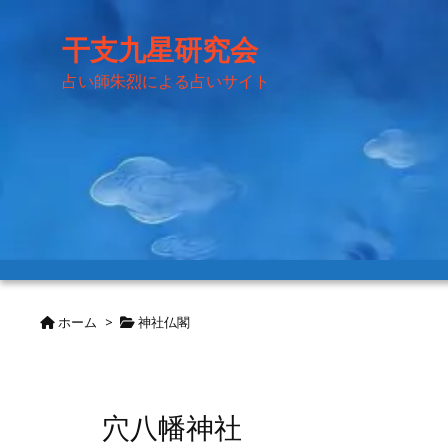
干支九星研究会
占い師朱烈による占いサイト
ホーム
>
神社仏閣
穴八幡神社