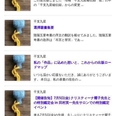
この度出版しました「増補 干支九星秘伝録 改」の中
の「干支九星秘伝録」からの変更 ...
干支九星
選擇叢書集要
陰陽五要奇書の序文の翻訳を載せてみました。陰陽五要
奇書の急所は「吊宮と替宮」であ ...
干支九星
私の「作品」に込めた想いと、これからの出版ロー
ドマップ
いつも温かい応援をいただき、誠にありがとうございま
す。 本日は、私の著書の現在の ...
干支九星
【開催告知】7月5日(金) クリスティーナ耀子先生と
の特別鑑定会 in 田村英一先生サロンでの特別鑑定
イベント
来る7月5日(金)の午後、久しぶりにクリスティーナ耀子