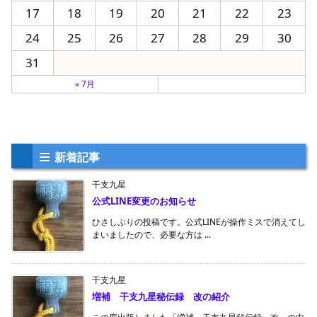
17
18
19
20
21
22
23
24
25
26
27
28
29
30
31
« 7月
新着記事
干支九星
公式LINE変更のお知らせ
ひさしぶりの投稿です。公式LINEが操作ミスで消えてし
まいましたので、必要な方は ...
干支九星
増補 干支九星秘伝録 改の紹介