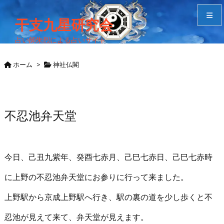
干支九星研究会
占い師朱烈による占いサイト
メニュ
ホーム
>
神社仏閣
サイド
Home
不忍池弁天堂
検索
今日、己丑九紫年、癸酉七赤月、己巳七赤日、己巳七赤時
に上野の不忍池弁天堂にお参りに行って来ました。
上野駅から京成上野駅へ行き、駅の裏の道を少し歩くと不
忍池が見えて来て、弁天堂が見えます。