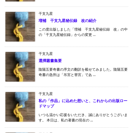
干支九星
増補 干支九星秘伝録 改の紹介
この度出版しました「増補 干支九星秘伝録 改」の中
の「干支九星秘伝録」からの変更 ...
干支九星
選擇叢書集要
陰陽五要奇書の序文の翻訳を載せてみました。陰陽五要
奇書の急所は「吊宮と替宮」であ ...
干支九星
私の「作品」に込めた想いと、これからの出版ロー
ドマップ
いつも温かい応援をいただき、誠にありがとうございま
す。 本日は、私の著書の現在の ...