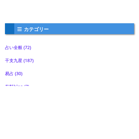
カテゴリー
占い全般
(72)
干支九星
(187)
易占
(30)
有料blog
(7)
未分類
(1)
気学
(56)
神社仏閣
(23)