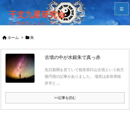
干支九星研究会
占い師朱烈による占いサイト
メニュ
ホーム
>
朱
サイド
古墳の中が水銀朱で真っ赤
Home
先日新聞を見ていて桜井茶臼山古墳という前方
検索
後円墳の記事がありました。 場所は奈良県桜
井市と ...
>>記事を読む