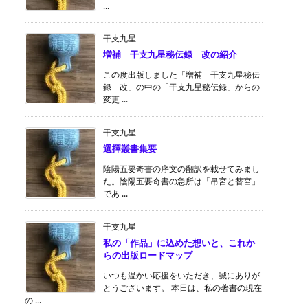
...
干支九星
増補 干支九星秘伝録 改の紹介
この度出版しました「増補 干支九星秘伝
録 改」の中の「干支九星秘伝録」からの
変更 ...
干支九星
選擇叢書集要
陰陽五要奇書の序文の翻訳を載せてみまし
た。陰陽五要奇書の急所は「吊宮と替宮」
であ ...
干支九星
私の「作品」に込めた想いと、これか
らの出版ロードマップ
いつも温かい応援をいただき、誠にありが
とうございます。 本日は、私の著書の現在
の ...