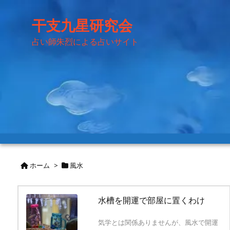
干支九星研究会
占い師朱烈による占いサイト
ホーム
>
風水
水槽を開運で部屋に置くわけ
気学とは関係ありませんが、風水で開運