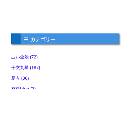
カテゴリー
占い全般
(72)
干支九星
(187)
易占
(30)
有料blog
(7)
未分類
(1)
気学
(56)
神社仏閣
(23)