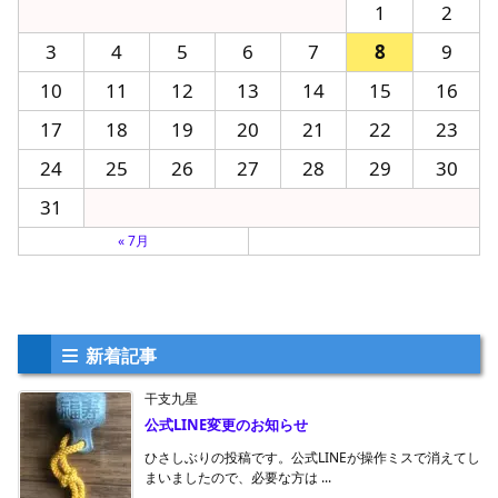
サイト内検索
カレンダー
2026年8月
月
火
水
木
金
土
日