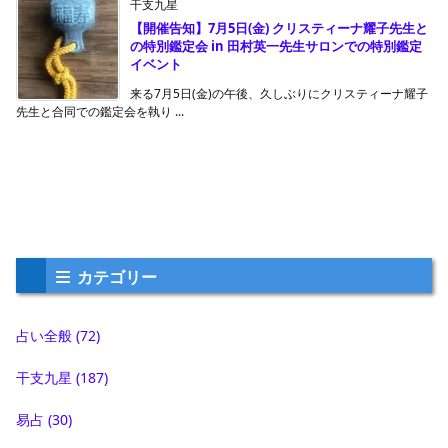
干支九星
増補 干支九星秘伝録 改の紹介
この度出版しました「増補 干支九星秘伝録 改」の中
の「干支九星秘伝録」からの変更 ...
干支九星
選擇叢書集要
陰陽五要奇書の序文の翻訳を載せてみました。陰陽五要
奇書の急所は「吊宮と替宮」であ ...
干支九星
私の「作品」に込めた想いと、これからの出版ロー
ドマップ
いつも温かい応援をいただき、誠にありがとうございま
す。 本日は、私の著書の現在の ...