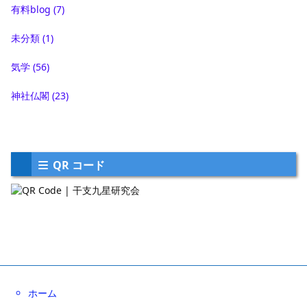
干支九星
【開催告知】7月5日(金) クリスティーナ耀子先生と
の特別鑑定会 in 田村英一先生サロンでの特別鑑定
イベント
来る7月5日(金)の午後、久しぶりにクリスティーナ耀子
先生と合同での鑑定会を執り ...