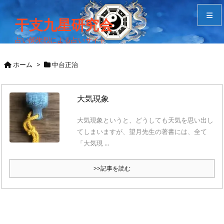
干支九星研究会
占い師朱烈による占いサイト
メニュ
ホーム
>
中台正治
サイド
大気現象
Home
大気現象というと、どうしても天気を思い出し
検索
てしまいますが、望月先生の著書には、全て
「大気現 ...
>>記事を読む